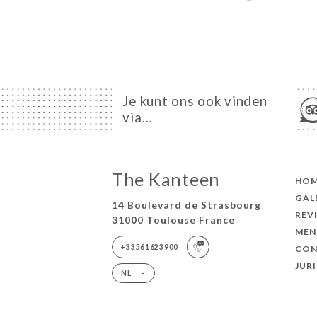
Je kunt ons ook vinden
via…
The Kanteen
HO
GAL
14 Boulevard de Strasbourg
REV
31000 Toulouse France
MEN
+33561623900
CON
JUR
NL