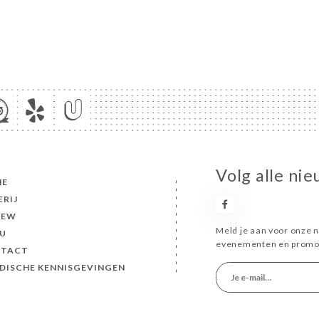
Volg alle ni
ME
ERIJ
IEW
Meld je aan voor onze n
U
evenementen en promot
TACT
IDISCHE KENNISGEVINGEN