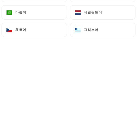
메뉴
KO
아랍어
아랍어
네덜란드어
네덜란드어
체코어
체코어
그리스어
그리스어
/
홈
갤러리
갤러리