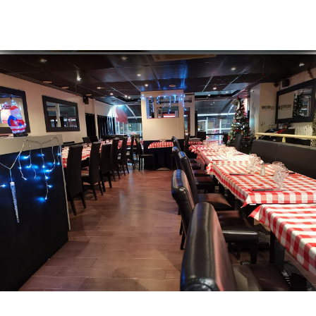
약
기
문
기
러
뷰
뉴
락