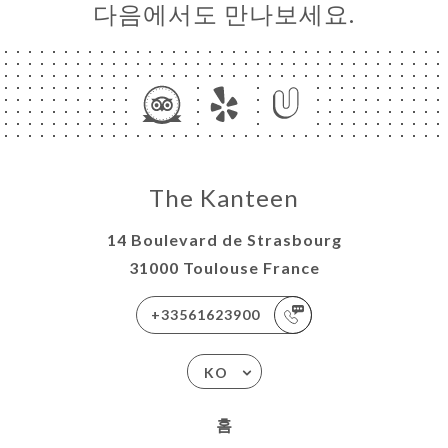
다음에서도 만나보세요.
The Kanteen
14 Boulevard de Strasbourg
31000 Toulouse France
+33561623900
KO
홈