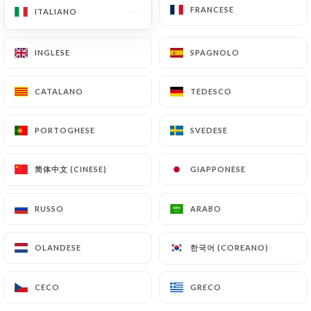
FRANCESE
FRANCESE
ITALIANO
ITALIANO
IT
MENU
INGLESE
INGLESE
SPAGNOLO
SPAGNOLO
CATALANO
CATALANO
TEDESCO
TEDESCO
/
PAGINA INIZIALE
RECENSIONI
PORTOGHESE
PORTOGHESE
SVEDESE
SVEDESE
Recensioni
简体中文 (CINESE)
简体中文 (CINESE)
GIAPPONESE
GIAPPONESE
RUSSO
RUSSO
ARABO
ARABO
586 recensioni su Uniiti
한국어 (COREANO)
한국어 (COREANO)
OLANDESE
OLANDESE
4.6 / 5
CECO
CECO
GRECO
GRECO
Recensioni autentiche e verificate al 100%.