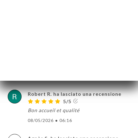
LE
Dominique R. ha lasciato una
D
NOTA
recensione
INA
5/5
ERIA
25/05/2026
•
07:46
SIONE
NU
Gimenez F. ha lasciato una recensione
G
ATTO
5/5
11/05/2026
•
10:22
Robert R. ha lasciato una recensione
5/5
Bon accueil et qualité
08/05/2026
•
06:16